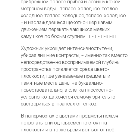
прибрежной полосе прибоя и ловишь кожей
метроном воды – теплое-холодное, теплое-
холодное, теплое-холодное, теплое-холодное
– и наслаждаешься щекотно-шершавым
движением перекатывающихся мелких
камушков по босым ступням: ш-ш-ш-ш-ш…
Художник укрощает интенсивность тени,
убирая лишние контрасты, – именно так вместо
непосредственно воспринимаемой глубины
пространства появляется среда цвето-
плоскости, где узнаваемые предметы и
памятные места даны не буквально-
повествовательно, а слегка плоскостно-
условно, когда хочется самому зрительно
раствориться в нюансах оттенков.
В натюрмортах с цветами предметы нельзя
потрогать: они одновременно стоят на
плоскости и в то же время вот-вот от неё