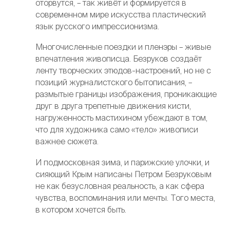
оторвутся, – так живёт и формируется в
современном мире искусства пластический
язык русского импрессионизма.
Многочисленные поездки и пленэры – живые
впечатления живописца. Безруков создаёт
ленту творческих этюдов-настроений, но не с
позиций журналистского бытописания, –
размытые границы изображения, проникающие
друг в друга трепетные движения кисти,
нагруженность мастихином убеждают в том,
что для художника само «тело» живописи
важнее сюжета.
И подмосковная зима, и парижские улочки, и
сияющий Крым написаны Петром Безруковым
не как безусловная реальность, а как сфера
чувства, воспоминания или мечты. Того места,
в котором хочется быть.