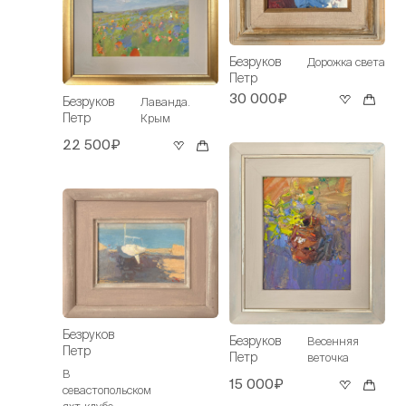
Безруков
Дорожка света
Петр
30 000₽
Безруков
Лаванда.
Петр
Крым
22 500₽
Безруков
Безруков
Весенняя
Петр
Петр
веточка
В
15 000₽
севастопольском
яхт-клубе