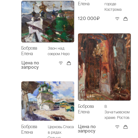
Елена
городе
Кострома
120 000₽
Боброва
Звон над
Елена
озером.Неро
Цена по
запросу
Боброва
В
Елена
Зачатьевском
храме. Ростов
Цена по
Боброва
Церковь Спаса
запросу
Елена
в рядах.
Солнце