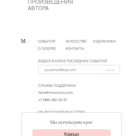
ПРОИЗВЕДЕНИЯ
АВТОРА
СОБЫТИЯ
ИСКУССТВО
ХУДОЖНИКИ
О ГАЛЕРЕЕ
КОНТАКТЫ
БУДЬТЕ В КУРСЕ ПОСЛЕДНИХ СОБЫТИЙ
СЛУЖБА ПОДДЕРЖКИ
hello@morozkino.com
+7 (985) 460-52-51
МЫ В СОЦИАЛЬНЫХ СЕТЯХ
Мы используем куки
Договор-оферта
Хорошо
Политика конфиденциальности