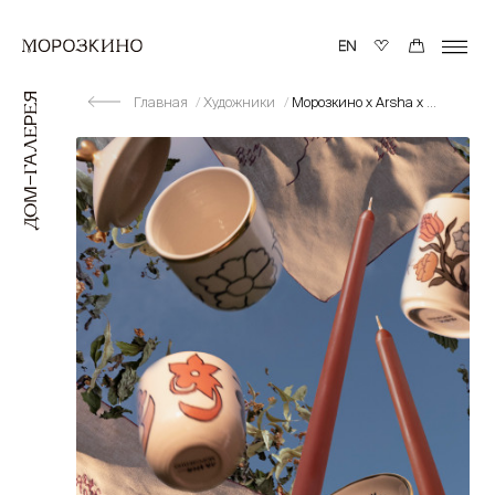
Главная
Художники
Морозкино х Arsha х Настя Красикова