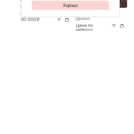
Хорошо
Волков
Ирисы
Даниил
Волков
Весна
Даниил
30 000₽
Цена по
запросу
Волков
Весна в Ялте
Даниил
112 000₽
Волков
Облака над
Даниил
морем
30 000₽