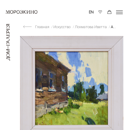
Главная
Искусство
Лохматова Иветта
Академическая дача - полдень