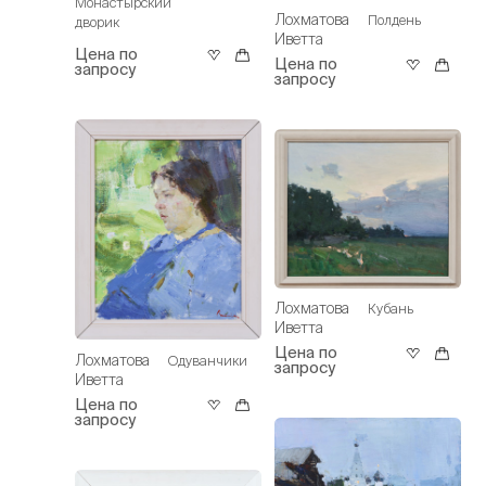
Монастырский
Лохматова
Полдень
дворик
Иветта
Цена по
Цена по
запросу
запросу
Лохматова
Кубань
Иветта
Цена по
Лохматова
Одуванчики
запросу
Иветта
Цена по
запросу