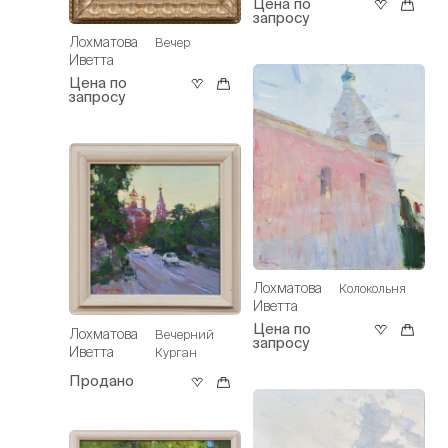
Цена по
запросу
Лохматова
Вечер
Иветта
Цена по
запросу
Лохматова
Колокольня
Иветта
Цена по
Лохматова
Вечерний
запросу
Иветта
Курган
Продано