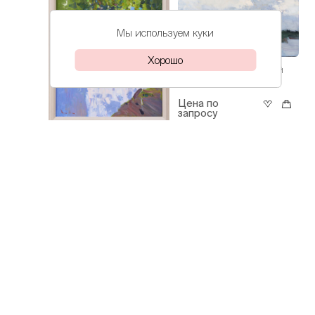
Мы используем куки
Хорошо
Лохматова
Кубанский
Иветта
день
Цена по
запросу
Лохматова
Подсолнухи
Иветта
Цена по
запросу