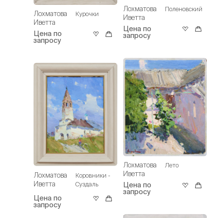
Лохматова
Поленовский
Лохматова
Курочки
Иветта
Иветта
Цена по
Цена по
запросу
запросу
Лохматова
Лето
Иветта
Лохматова
Коровники -
Иветта
Суздаль
Цена по
запросу
Цена по
запросу