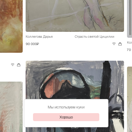
Коллегова Дарья
Страсть святой Цицилии
Ко
90 000₽
70
Мы используем куки
Хорошо