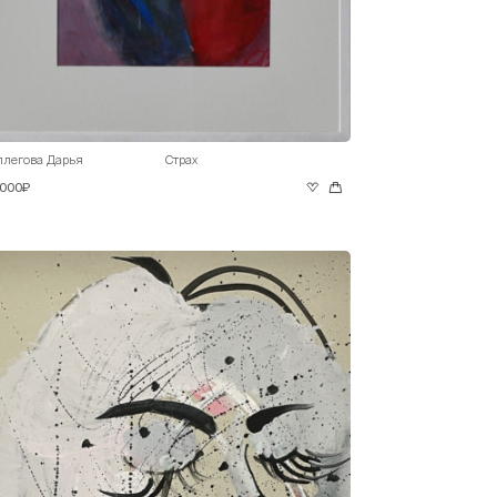
ллегова Дарья
Страх
 000₽