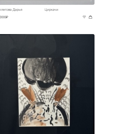
ллегова Дарья
Циркачи
 000₽