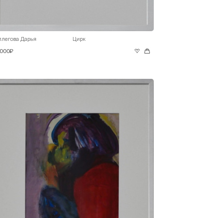
ллегова Дарья
Цирк
 000₽