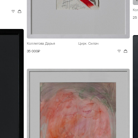
Ко
25
Коллегова Дарья
Цирк. Силач
35 000₽