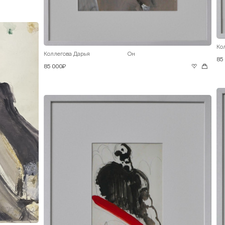
Ко
Коллегова Дарья
Он
85
85 000₽