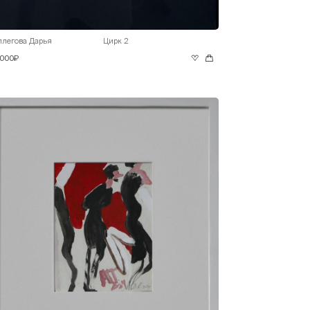
ллегова Дарья
Цирк 2
 000₽