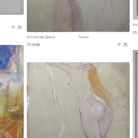
Ко
25
Коллегова Дарья
Тюльп
75 000₽