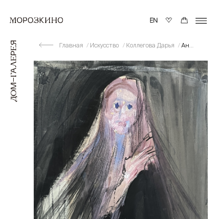
Главная
Искусство
Коллегова Дарья
Аня Вдовичева