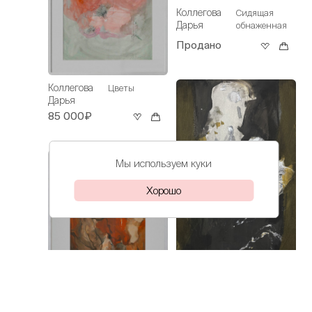
Коллегова
Сидящая
Дарья
обнаженная
Продано
Коллегова
Цветы
Дарья
85 000₽
Мы используем куки
Хорошо
Коллегова
Пусть думает
Коллегова
Дарья
Урок
Дарья
рукоделия