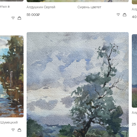
ятых в
Алдушкин Сергей
Сирень цветет
Ал
55 000₽
40
Ал
а Шумецкий
25