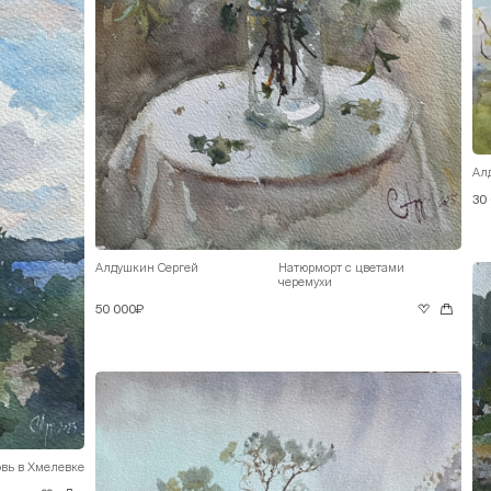
Ал
30
Алдушкин Сергей
Натюрморт с цветами
черемухи
50 000₽
вь в Хмелевке