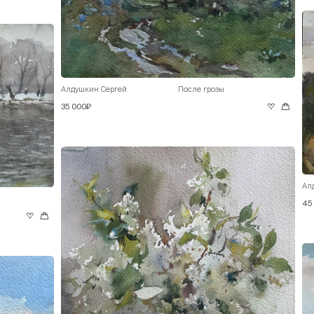
Алдушкин Сергей
После грозы
35 000₽
Ал
45