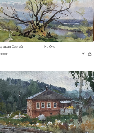
душкин Сергей
На Оке
 000₽