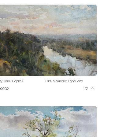
душкин Сергей
Ока в районе Дуденево
 000₽