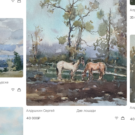
Ал
35
урске
Ал
Алдушкин Сергей
Две лошади
40 000₽
40