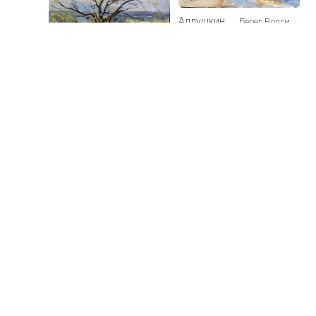
Алдушкин
Берег Волги
Сергей
25 000₽
Алдушкин
На Оке
Сергей
30 000₽
Алдушкин
Русский север.
Сергей
Стога
50 000₽
Алдушкин
Казанская