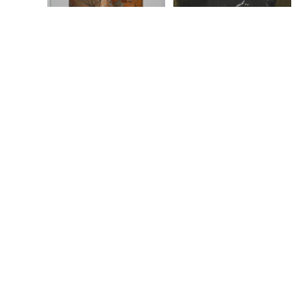
Коллегова
Пусть думает
Коллегова
Дарья
Урок
Дарья
рукоделия
68 000₽
85 000₽
Коллегова
Цирк
Дарья
Коллегова
Профиль 2
25 000₽
Дарья