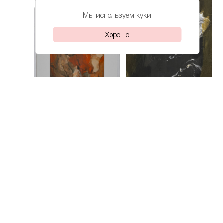
Мы используем куки
Хорошо
Коллегова
Пусть думает
Коллегова
Дарья
Урок
Дарья
рукоделия
68 000₽
85 000₽