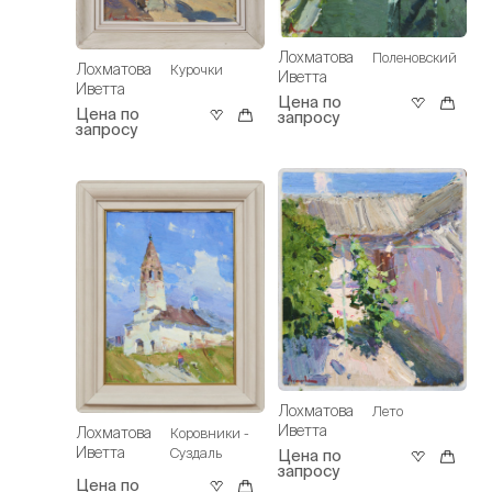
Лохматова
Поленовский
Лохматова
Курочки
Иветта
Иветта
Цена по
Цена по
запросу
запросу
Лохматова
Лето
Иветта
Лохматова
Коровники -
Иветта
Суздаль
Цена по
запросу
Цена по