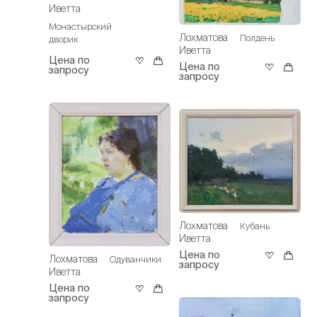
Иветта
Монастырский
Лохматова
Полдень
дворик
Иветта
Цена по
Цена по
запросу
запросу
Лохматова
Кубань
Иветта
Цена по
Лохматова
Одуванчики
запросу
Иветта
Цена по
запросу