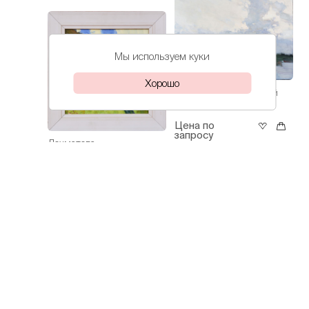
Мы используем куки
Хорошо
Лохматова
Кубанский
Иветта
день
Цена по
запросу
Лохматова
Иветта
Академическая
дача - полдень
Цена по
запросу