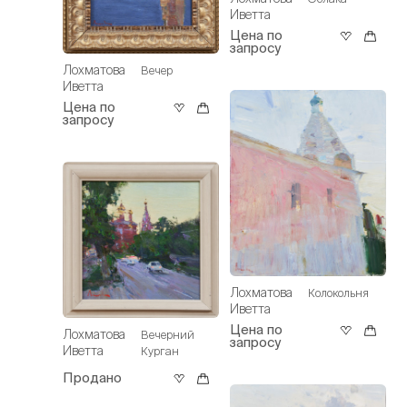
Иветта
Цена по
запросу
Лохматова
Вечер
Иветта
Цена по
запросу
Лохматова
Колокольня
Иветта
Цена по
Лохматова
Вечерний
запросу
Иветта
Курган
Продано