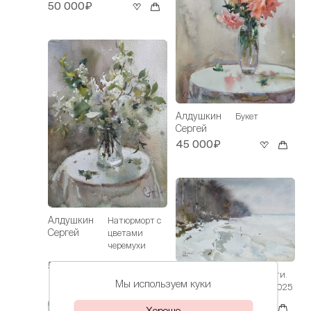
50 000₽
Алдушкин
Букет
Сергей
45 000₽
Алдушкин
Натюрморт с
Сергей
цветами
черемухи
50 000₽
Алдушкин
Берег Волги.
Мы используем куки
Сергей
Февраль 2025
30 000₽
Хорошо