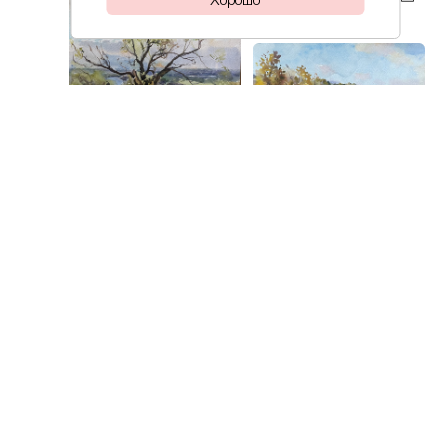
Алдушкин
На Оке
Сергей
30 000₽
Алдушкин
Берег Волги
Сергей
25 000₽
Алдушкин
Дом в
Сергей
Хмелевке
35 000₽
Алдушкин
Русский север.