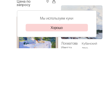
Цена по
запросу
Мы используем куки
Хорошо
Лохматова
Кубанский
Иветта
день
Цена по
запросу
Лохматова
Подсолнухи
Иветта
Цена по
запросу