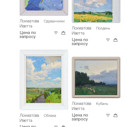
Лохматова
Одуванчики
Иветта
Лохматова
Полдень
Цена по
Иветта
запросу
Цена по
запросу
Лохматова
Кубань
Иветта
Цена по
Лохматова
Облака
запросу
Иветта
Цена по