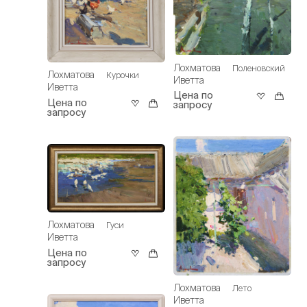
Лохматова
Поленовский
Лохматова
Курочки
Иветта
Иветта
Цена по
Цена по
запросу
запросу
Лохматова
Гуси
Иветта
Цена по
запросу
Лохматова
Лето
Иветта