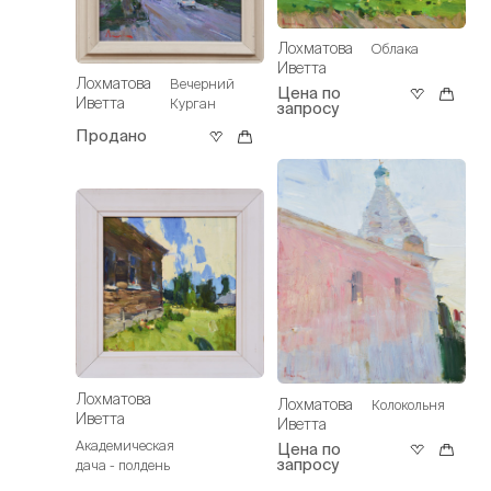
Лохматова
Облака
Иветта
Лохматова
Вечерний
Цена по
Иветта
Курган
запросу
Продано
Лохматова
Лохматова
Колокольня
Иветта
Иветта
Академическая
Цена по
запросу
дача - полдень