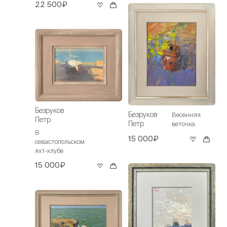
22 500₽
Безруков
Безруков
Весенняя
Петр
Петр
веточка
В
15 000₽
севастопольском
яхт-клубе
15 000₽