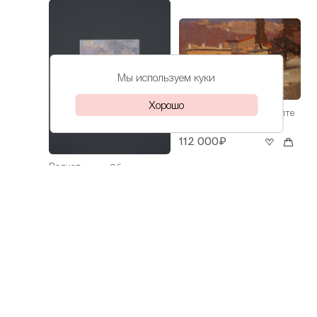
Мы используем куки
Хорошо
Волков
Весна в Ялте
Даниил
112 000₽
Волков
Облака над
Даниил
морем
30 000₽
Волков
На Азове
Даниил
60 000₽