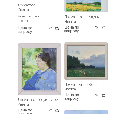
Лохматова
Иветта
Монастырский
Лохматова
Полдень
дворик
Иветта
Цена по
Цена по
запросу
запросу
Лохматова
Кубань
Иветта
Цена по
запросу
Лохматова
Одуванчики
Иветта
Цена по
запросу