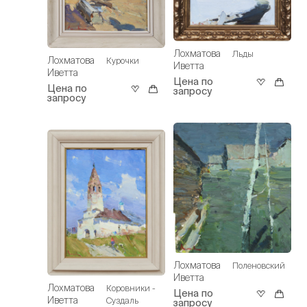
Лохматова
Льды
Лохматова
Курочки
Иветта
Иветта
Цена по
Цена по
запросу
запросу
Лохматова
Поленовский
Иветта
Лохматова
Коровники -
Цена по
Иветта
Суздаль
запросу