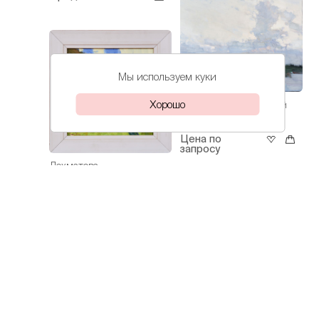
Мы используем куки
Хорошо
Лохматова
Кубанский
Иветта
день
Цена по
запросу
Лохматова
Иветта
Академическая
дача - полдень
Цена по
запросу