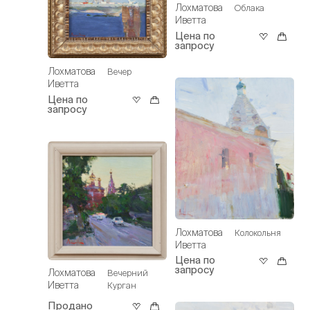
Лохматова
Облака
Иветта
Цена по
запросу
Лохматова
Вечер
Иветта
Цена по
запросу
Лохматова
Колокольня
Иветта
Цена по
запросу
Лохматова
Вечерний
Иветта
Курган
Продано