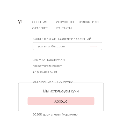
СОБЫТИЯ
ИСКУССТВО
ХУДОЖНИКИ
О ГАЛЕРЕЕ
КОНТАКТЫ
БУДЬТЕ В КУРСЕ ПОСЛЕДНИХ СОБЫТИЙ
СЛУЖБА ПОДДЕРЖКИ
hello@morozkino.com
+7 (985) 460-52-51
МЫ В СОЦИАЛЬНЫХ СЕТЯХ
Мы используем куки
Договор-оферта
Хорошо
Политика конфиденциальности
Реквизиты компании
2026© дом-галерея Морозкино