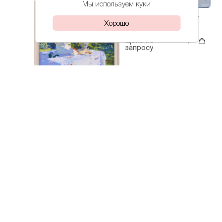
Мы используем куки
Лохматова
Кубанский
Хорошо
Иветта
день
Цена по
запросу
Лохматова
Подсолнухи
Иветта
Цена по
запросу