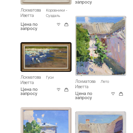
запросу
Лохматова
Коровники -
Иветта
Суздаль
Цена по
запросу
Лохматова
Гуси
Лохматова
Лето
Иветта
Иветта
Цена по
запросу
Цена по
запросу