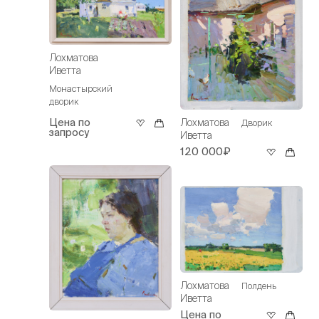
Лохматова
Иветта
Монастырский
дворик
Цена по
Лохматова
Дворик
запросу
Иветта
120 000₽
Лохматова
Полдень
Иветта
Цена по