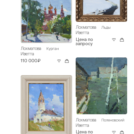
Лохматова
Льды
Иветта
Цена по
запросу
Лохматова
Курган
Иветта
110 000₽
Лохматова
Поленовский
Иветта
Цена по