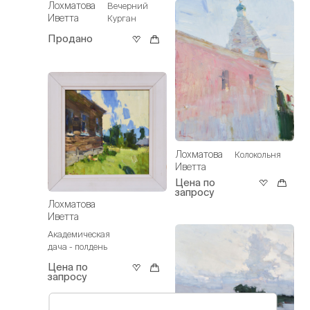
Лохматова
Вечерний
Иветта
Курган
Продано
Лохматова
Колокольня
Иветта
Цена по
запросу
Лохматова
Иветта
Академическая
дача - полдень
Цена по
запросу