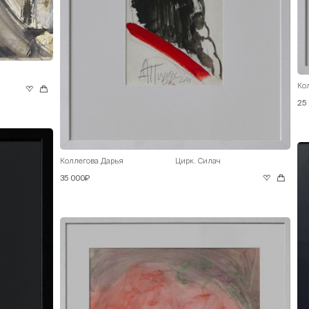
Ко
25
Коллегова Дарья
Цирк. Силач
35 000₽