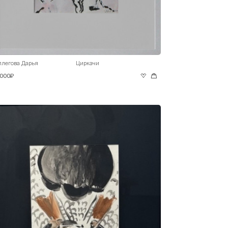
ллегова Дарья
Циркачи
 000₽