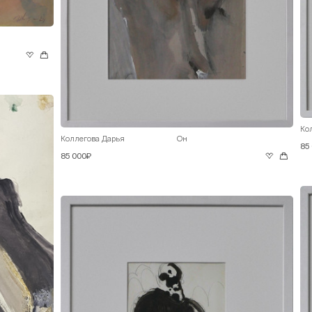
Ко
Коллегова Дарья
Он
85
85 000₽