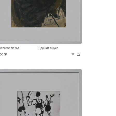
ллегова Дарья
Держит в руке
 000₽