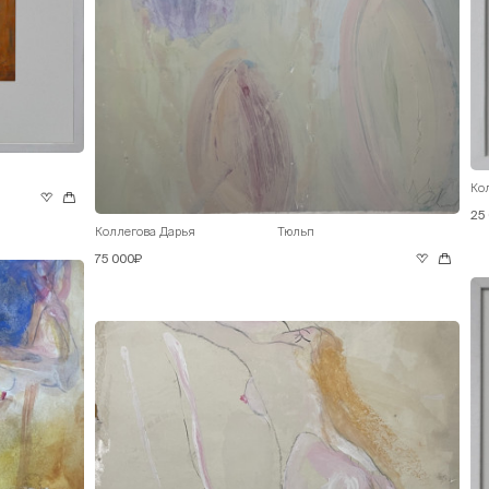
Ко
25
Коллегова Дарья
Тюльп
75 000₽