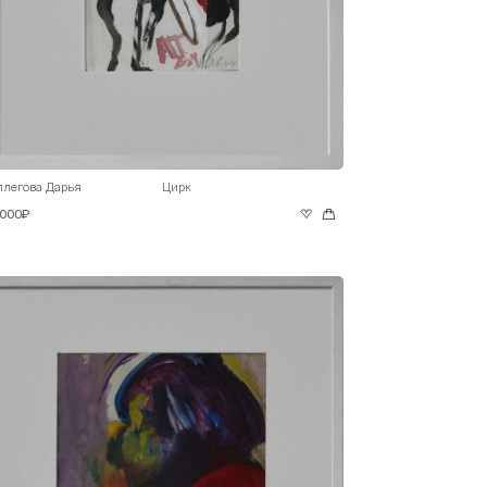
ллегова Дарья
Цирк
 000₽