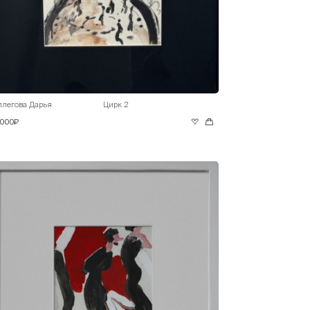
ллегова Дарья
Цирк 2
 000₽