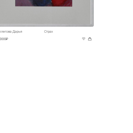
ллегова Дарья
Страх
 000₽