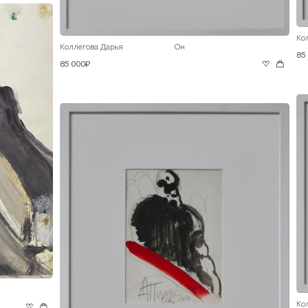
Ко
Коллегова Дарья
Он
85
85 000₽
Ко