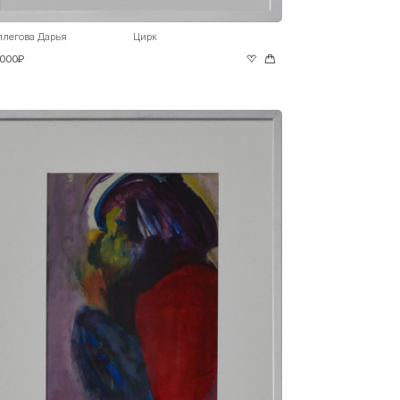
ллегова Дарья
Цирк
 000₽