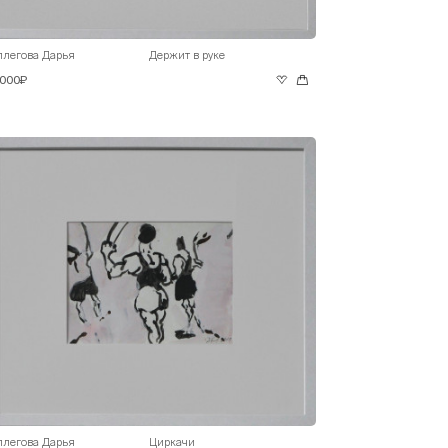
ллегова Дарья
Держит в руке
 000₽
ллегова Дарья
Циркачи