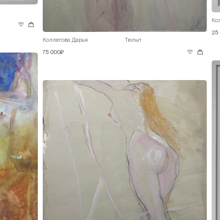
Ко
25
Коллегова Дарья
Тюльп
75 000₽