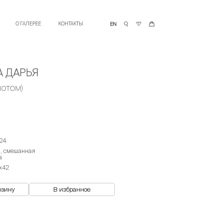
О ГАЛЕРЕЕ
КОНТАКТЫ
А ДАРЬЯ
лотом)
24
, смешанная
а
х42
рзину
В избранное