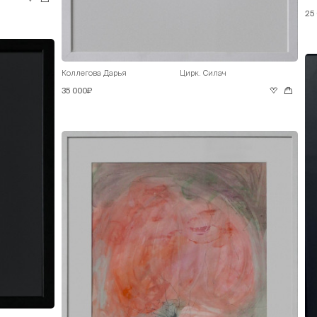
25
Коллегова Дарья
Цирк. Силач
35 000₽