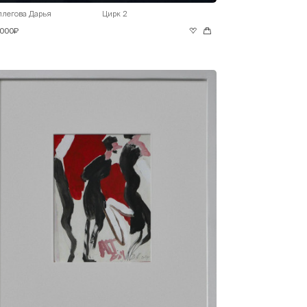
ллегова Дарья
Цирк 2
 000₽