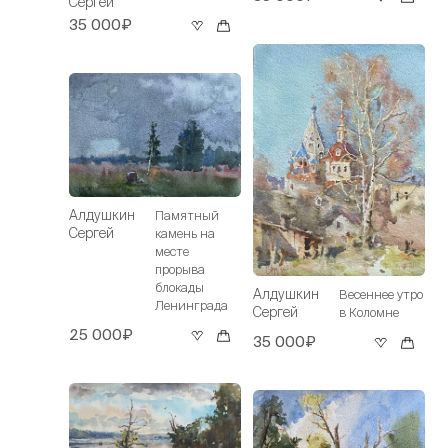
Сергей
35 000₽
Алдушкин
Памятный
Сергей
камень на
месте
прорыва
блокады
Алдушкин
Весеннее утро
Ленинграда
Сергей
в Коломне
25 000₽
35 000₽