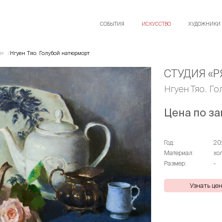
СОБЫТИЯ
ИСКУССТВО
ХУДОЖНИКИ
и»
Нгуен Тяо. Голубой натюрморт
СТУДИЯ «Р
Нгуен Тяо. Г
Цена по за
Год:
20
Материал:
хо
Размер:
-
Узнать це