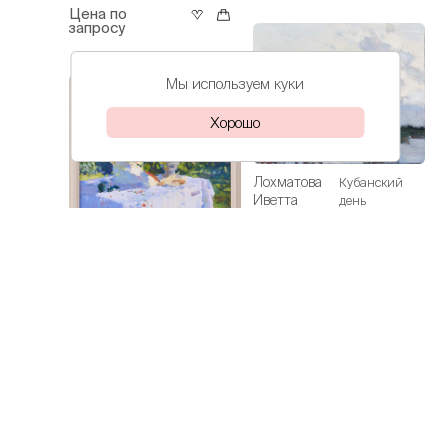
Цена по
запросу
Мы используем куки
Хорошо
Лохматова
Кубанский
Иветта
день
Цена по
запросу
Лохматова
Подсолнухи
Иветта
Цена по
запросу