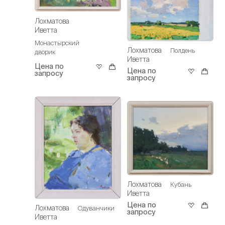
Лохматова
Иветта
Монастырский
Лохматова
Полдень
дворик
Иветта
Цена по
Цена по
запросу
запросу
Лохматова
Кубань
Иветта
Цена по
Лохматова
Одуванчики
запросу
Иветта