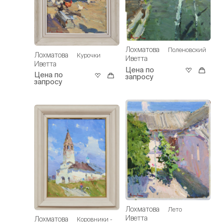
Лохматова
Поленовский
Лохматова
Курочки
Иветта
Иветта
Цена по
Цена по
запросу
запросу
Лохматова
Лето
Иветта
Лохматова
Коровники -