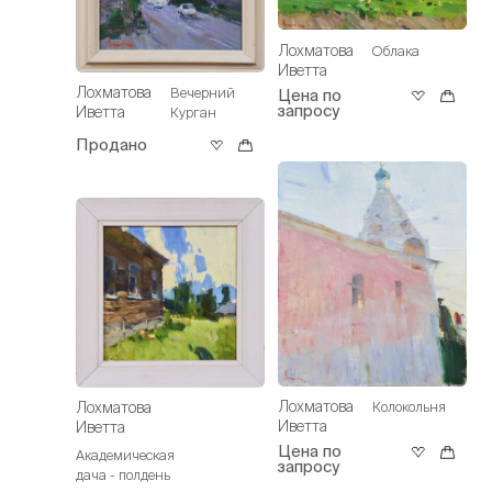
Лохматова
Облака
Иветта
Лохматова
Вечерний
Цена по
запросу
Иветта
Курган
Продано
Лохматова
Лохматова
Колокольня
Иветта
Иветта
Цена по
Академическая
запросу
дача - полдень