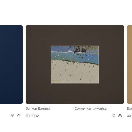
Волков Даниил
Солнечная лужайка
Во
30 000₽
30