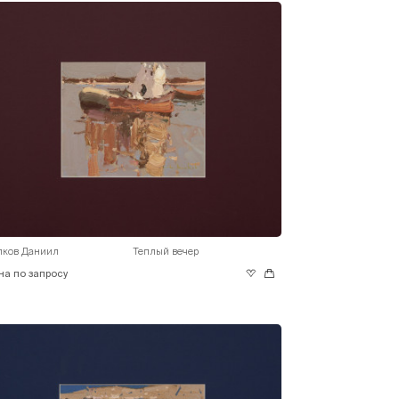
лков Даниил
Теплый вечер
на по запросу