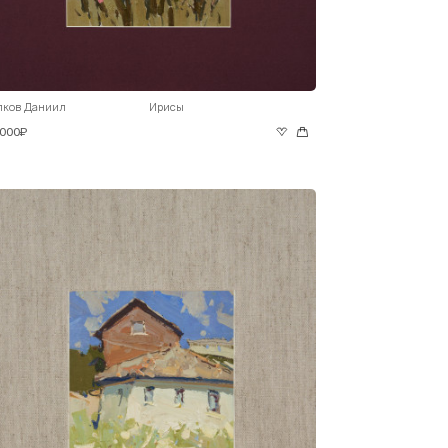
лков Даниил
Ирисы
 000₽