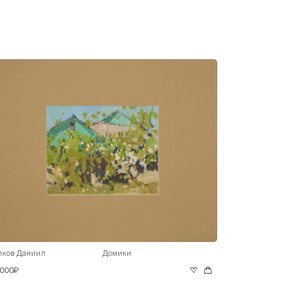
лков Даниил
Домики
 000₽