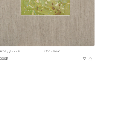
лков Даниил
Солнечно
 000₽