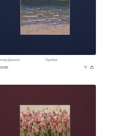
лков Даниил
Прибой
 000₽