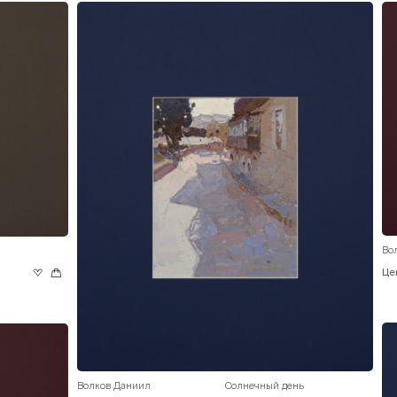
Во
Це
Волков Даниил
Солнечный день