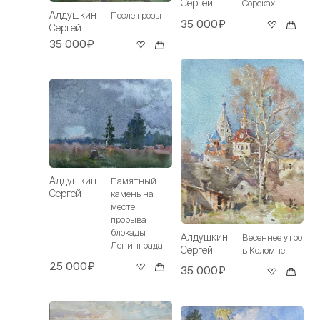
Сергей
Сореках
Алдушкин
После грозы
35 000₽
Сергей
35 000₽
Алдушкин
Памятный
Сергей
камень на
месте
прорыва
блокады
Алдушкин
Весеннее утро
Ленинграда
Сергей
в Коломне
25 000₽
35 000₽