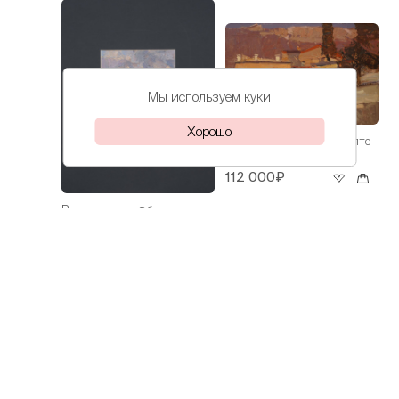
Мы используем куки
Хорошо
Волков
Весна в Ялте
Даниил
112 000₽
Волков
Облака над
Даниил
морем
30 000₽
Волков
На Азове
Даниил
60 000₽