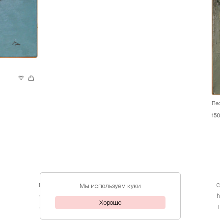
Пе
15
Мы используем куки
О
БУДЬТЕ В КУРСЕ ПОСЛЕДНИХ СОБЫТИЙ
С
h
Хорошо
+