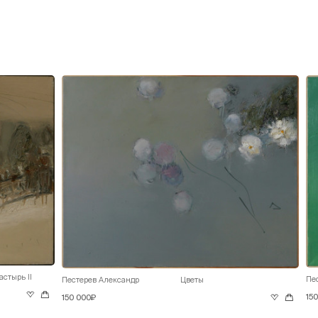
стырь II
Пе
Пестерев Александр
Цветы
15
150 000₽