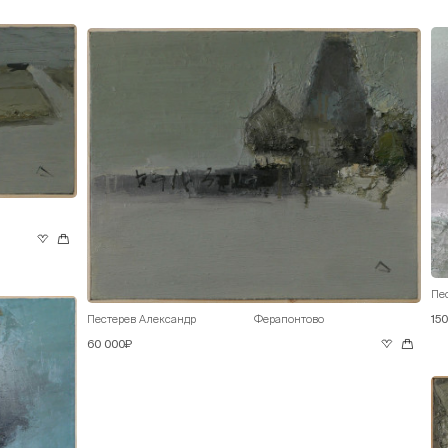
Пе
15
Пестерев Александр
Ферапонтово
60 000₽