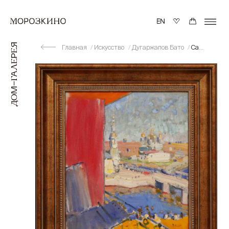
Главная
Искусство
Дугаржапов Бато
Санкт-Петербург