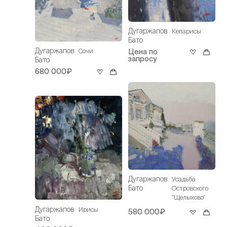
Дугаржапов
Кепарисы
Бато
Дугаржапов
Сочи
Цена по
запросу
Бато
680 000₽
Дугаржапов
Усадьба
Бато
Островского
"Щелыково"
Дугаржапов
Ирисы
580 000₽
Бато