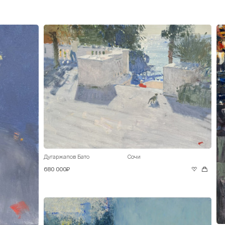
Дугаржапов Бато
Сочи
680 000₽