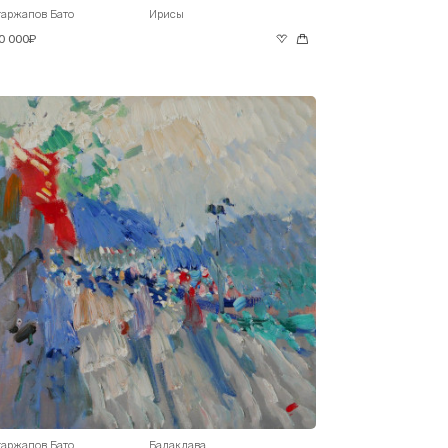
гаржапов Бато
Ирисы
0 000₽
гаржапов Бато
Балаклава