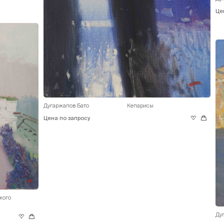
Це
Дугаржапов Бато
Кепарисы
Цена по запросу
кого
Ду