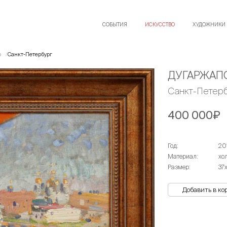
СОБЫТИЯ
ИСКУССТВО
ХУДОЖНИКИ
о
Санкт-Петербург
ДУГАРЖАП
Санкт-Петерб
400 000₽
Год:
20
Материал:
хо
Размер:
37
Добавить в ко