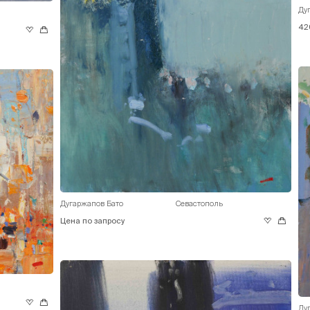
Ду
42
Дугаржапов Бато
Севастополь
Цена по запросу
Ду