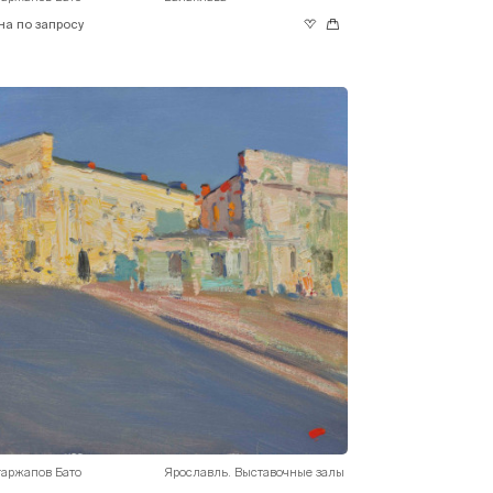
на по запросу
гаржапов Бато
Ярославль. Выставочные залы