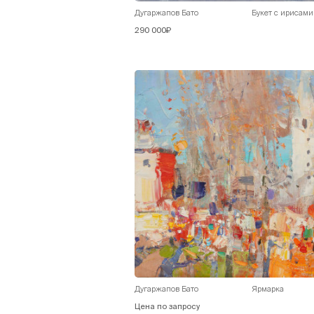
Дугаржапов Бато
Букет с ирисами
290 000₽
Дугаржапов Бато
Ярмарка
Цена по запросу