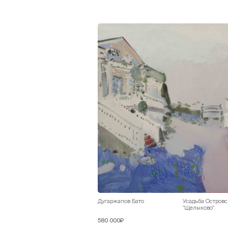
Дугаржапов Бато
Усадьба Островс
"Щелыково"
580 000₽