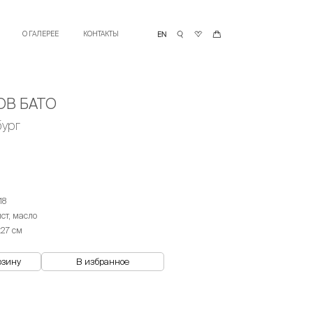
О ГАЛЕРЕЕ
КОНТАКТЫ
ОВ БАТО
ург
18
лст, масло
х27 см
рзину
В избранное