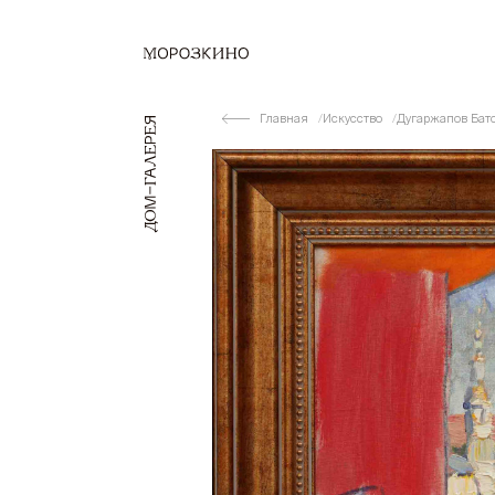
Главная
Искусство
Дугаржапов Бат