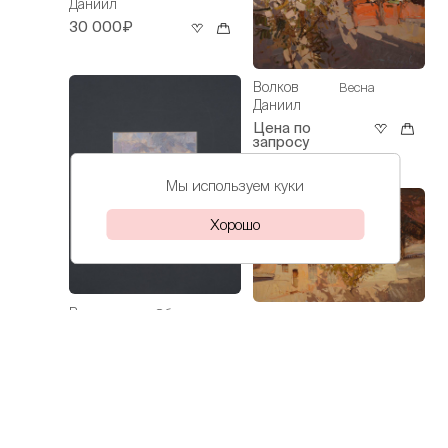
Даниил
30 000₽
Волков
Весна
Даниил
Цена по
запросу
Мы используем куки
Хорошо
Волков
Облака над
Волков
Весна в Ялте
Даниил
морем
Даниил
30 000₽
112 000₽