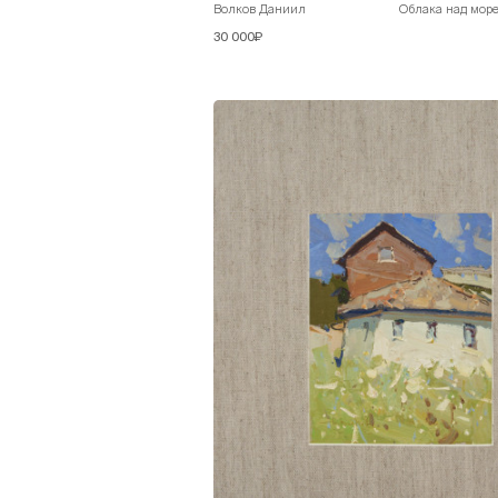
Волков Даниил
Облака над мор
30 000₽