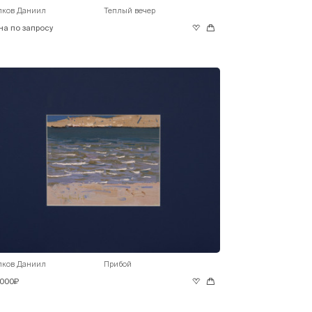
лков Даниил
Теплый вечер
на по запросу
лков Даниил
Прибой
 000₽