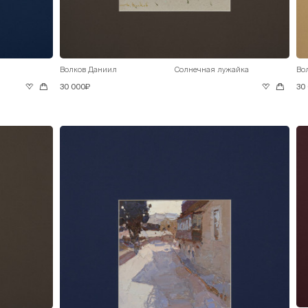
Волков Даниил
Солнечная лужайка
Во
30 000₽
30