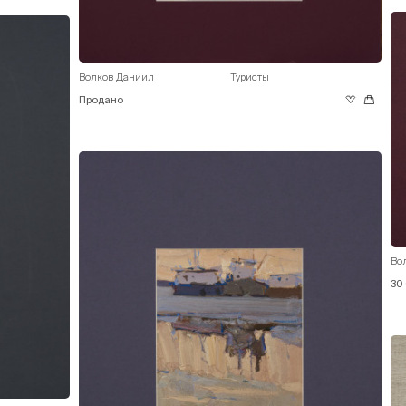
Волков Даниил
Туристы
Продано
Во
30