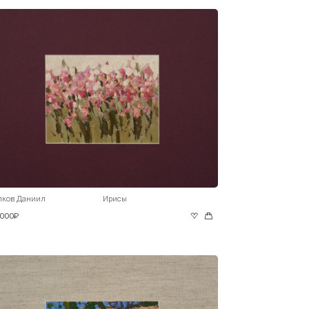
лков Даниил
Ирисы
 000₽