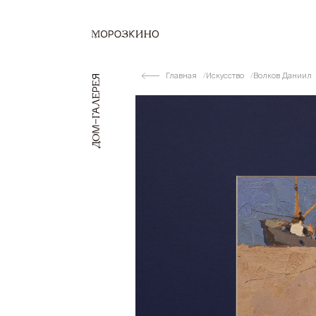
Главная
Искусство
Волков Даниил