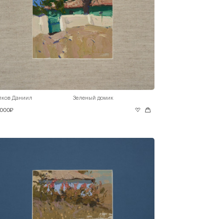
лков Даниил
Зеленый домик
 000₽