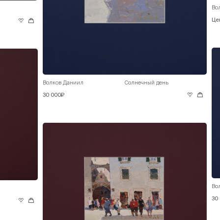
Во
Це
Волков Даниил
Солнечный день
30 000₽
Во
30