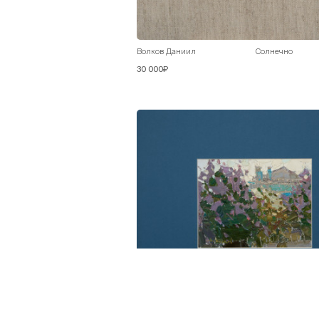
Волков Даниил
Солнечно
30 000₽
Волков Даниил
Сирень цветет