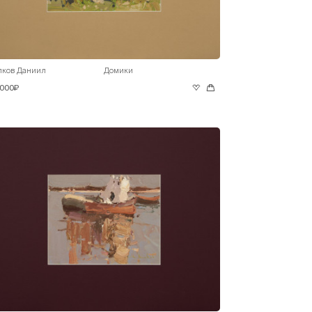
лков Даниил
Домики
 000₽