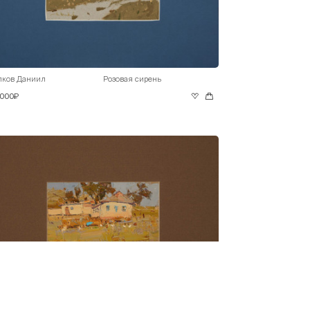
лков Даниил
Розовая сирень
 000₽