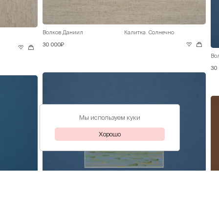
Волков Даниил
Калитка. Солнечно
30 000₽
Во
30
Мы используем куки
Хорошо
Волков Даниил
На берегу