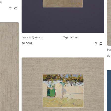
ем
Волков Даниил
Отражение
30 000₽
Во
30