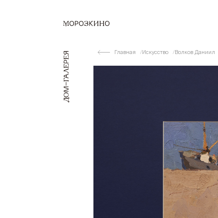
Главная
Искусство
Волков Даниил