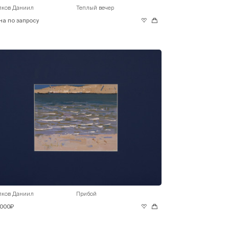
лков Даниил
Теплый вечер
на по запросу
лков Даниил
Прибой
 000₽