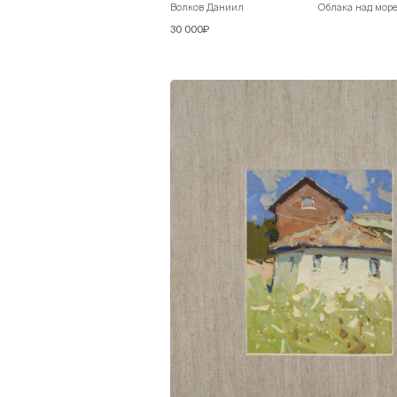
Волков Даниил
Облака над мор
30 000₽