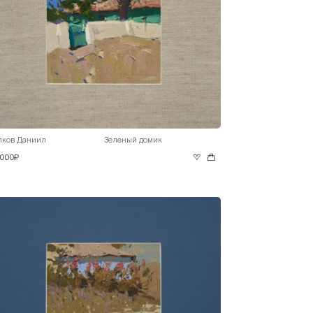
лков Даниил
Зеленый домик
 000₽