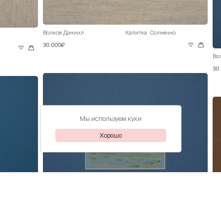
Волков Даниил
Калитка. Солнечно
30 000₽
Во
30
Мы используем куки
Хорошо
Волков Даниил
На берегу