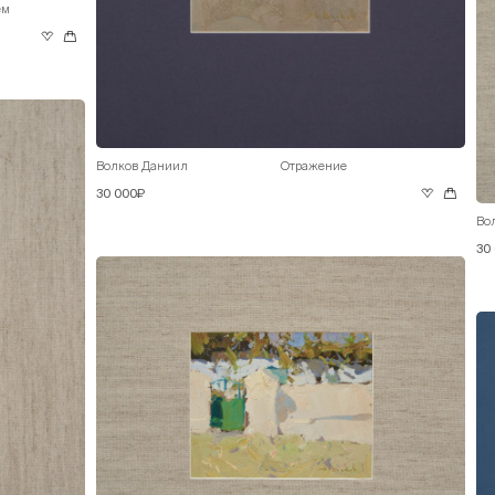
ем
Волков Даниил
Отражение
30 000₽
Во
30