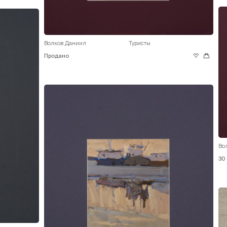
Волков Даниил
Туристы
Продано
Во
30