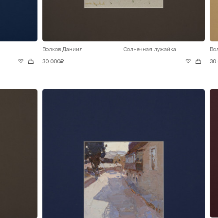
Волков Даниил
Солнечная лужайка
Во
30 000₽
30