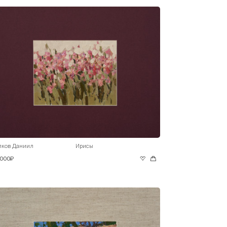
лков Даниил
Ирисы
 000₽