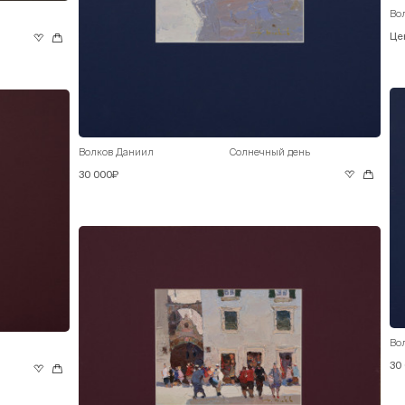
Во
Це
Волков Даниил
Солнечный день
30 000₽
Во
30