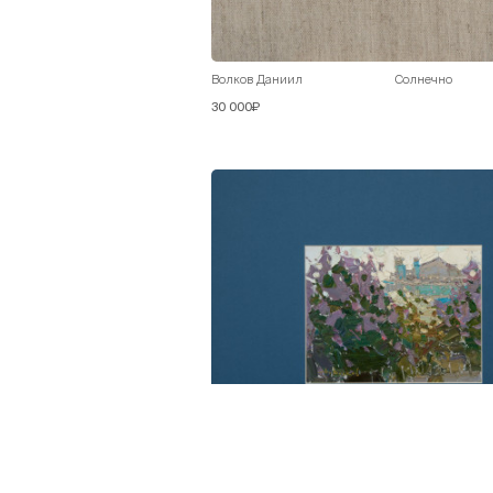
Волков Даниил
Солнечно
30 000₽
Волков Даниил
Сирень цветет