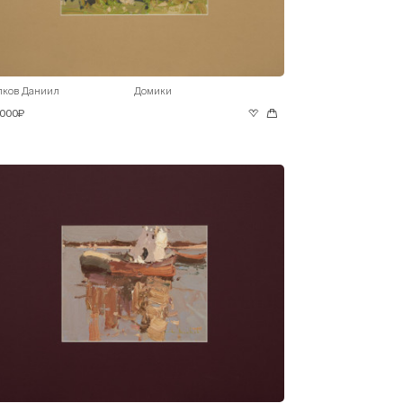
лков Даниил
Домики
 000₽