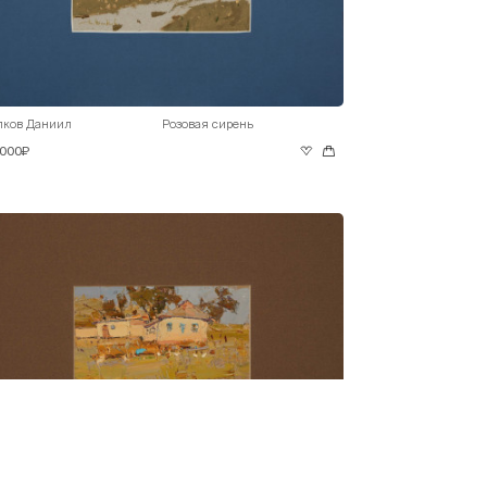
лков Даниил
Розовая сирень
 000₽