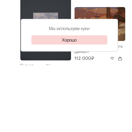
Мы используем куки
Хорошо
Волков
Весна в Ялте
Даниил
112 000₽
Волков
Облака над
Даниил
морем
30 000₽
Волков
На Азове
Даниил
60 000₽