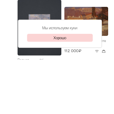
Мы используем куки
Хорошо
Волков
Весна в Ялте
Даниил
112 000₽
Волков
Облака над
Даниил
морем
30 000₽
Волков
На Азове
Даниил
60 000₽