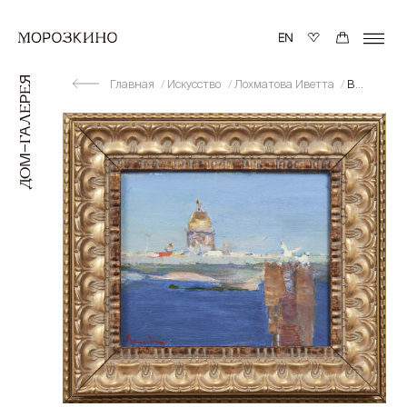
Главная
Искусство
Лохматова Иветта
Вечер