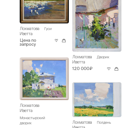
Лохматова
Гуси
Иветта
Цена по
запросу
Лохматова
Дворик
Иветта
120 000₽
Лохматова
Иветта
Монастырский
Лохматова
Полдень
дворик
Иветта