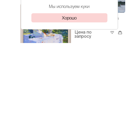
Мы используем куки
Хорошо
Лохматова
Кубанский
Иветта
день
Цена по
запросу
Лохматова
Подсолнухи
Иветта
Цена по
запросу