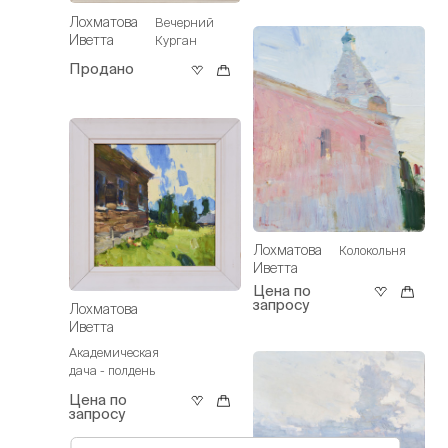
Лохматова
Вечерний
Иветта
Курган
Продано
Лохматова
Колокольня
Иветта
Цена по
запросу
Лохматова
Иветта
Академическая
дача - полдень
Цена по
запросу