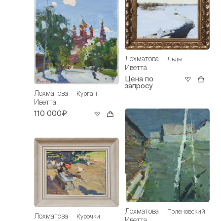
Лохматова
Льды
Иветта
Цена по
запросу
Лохматова
Курган
Иветта
110 000₽
Лохматова
Поленовский
Лохматова
Курочки
Иветта