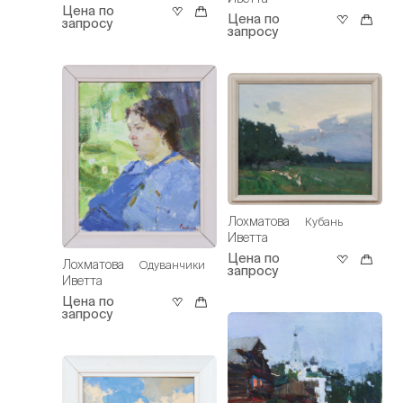
Цена по
Цена по
запросу
запросу
Лохматова
Кубань
Иветта
Цена по
Лохматова
Одуванчики
запросу
Иветта
Цена по
запросу