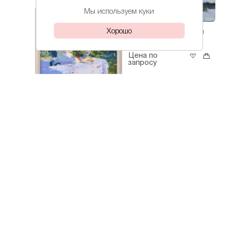
Мы используем куки
Хорошо
Лохматова
Кубанский
Иветта
день
Цена по
запросу
Лохматова
Подсолнухи
Иветта
Цена по
запросу