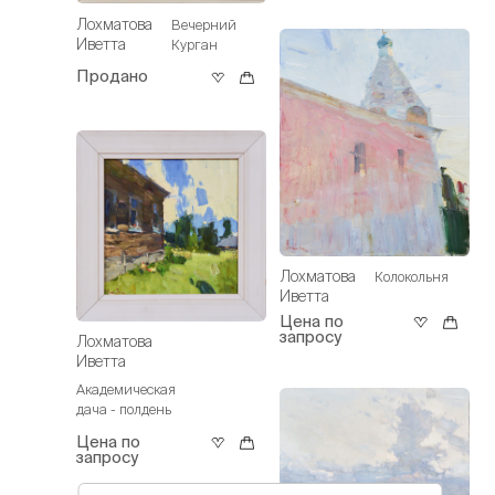
Лохматова
Вечерний
Иветта
Курган
Продано
Лохматова
Колокольня
Иветта
Цена по
запросу
Лохматова
Иветта
Академическая
дача - полдень
Цена по
запросу