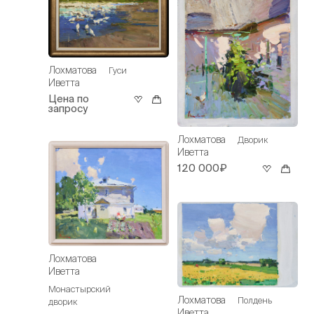
Лохматова
Гуси
Иветта
Цена по
запросу
Лохматова
Дворик
Иветта
120 000₽
Лохматова
Иветта
Монастырский
Лохматова
Полдень
дворик
Иветта