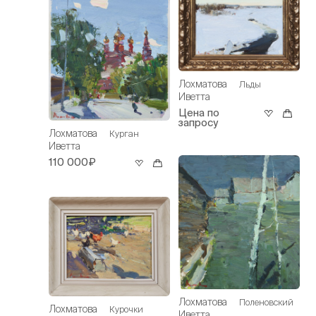
Лохматова
Льды
Иветта
Цена по
запросу
Лохматова
Курган
Иветта
110 000₽
Лохматова
Поленовский
Лохматова
Курочки
Иветта