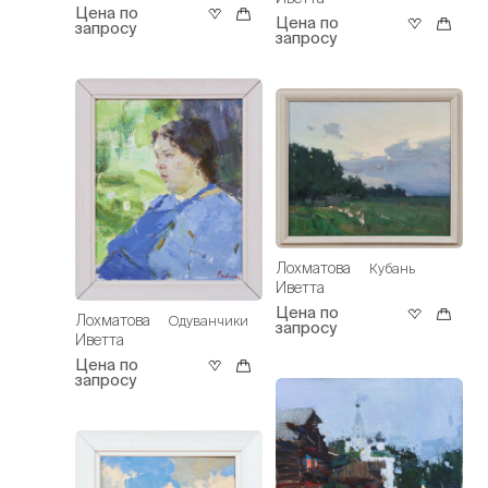
Цена по
Цена по
запросу
запросу
Лохматова
Кубань
Иветта
Цена по
Лохматова
Одуванчики
запросу
Иветта
Цена по
запросу