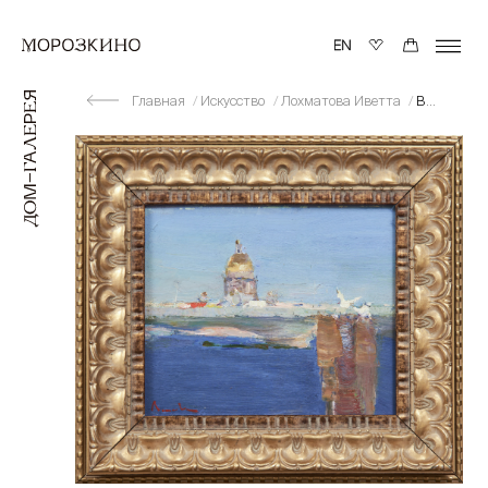
Главная
Искусство
Лохматова Иветта
Вечер