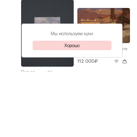
Мы используем куки
Хорошо
Волков
Весна в Ялте
Даниил
112 000₽
Волков
Облака над
Даниил
морем
30 000₽
Волков
На Азове
Даниил
60 000₽