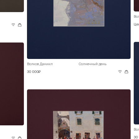
Во
Це
Волков Даниил
Солнечный день
30 000₽
Во
30