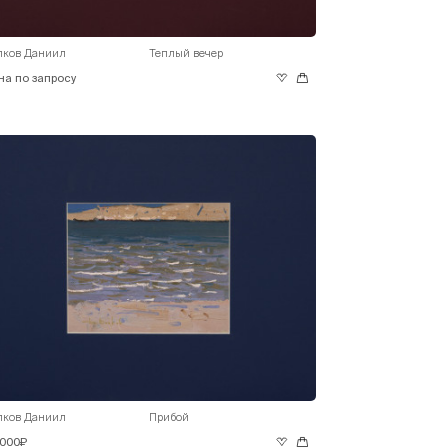
лков Даниил
Теплый вечер
на по запросу
лков Даниил
Прибой
 000₽