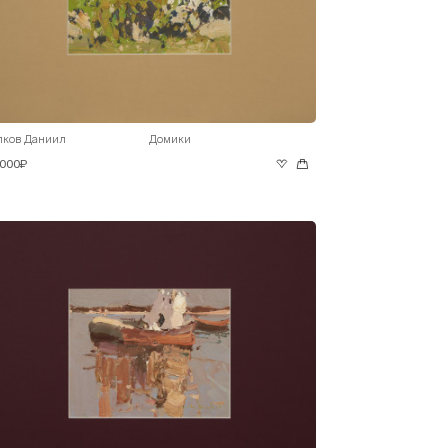
лков Даниил
Домики
 000₽