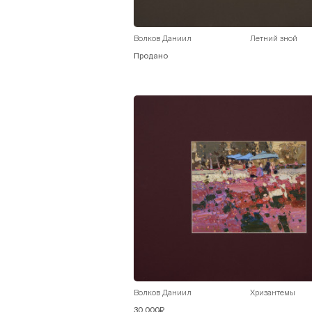
Волков Даниил
Летний зной
Продано
Волков Даниил
Хризантемы
30 000₽