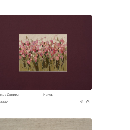
лков Даниил
Ирисы
 000₽