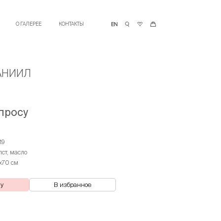
О ГАЛЕРЕЕ
КОНТАКТЫ
АНИИЛ
просу
19
лст, масло
х70 см
ну
В избранное