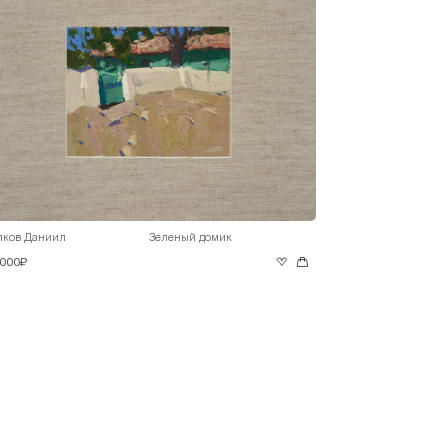
лков Даниил
Зеленый домик
 000₽