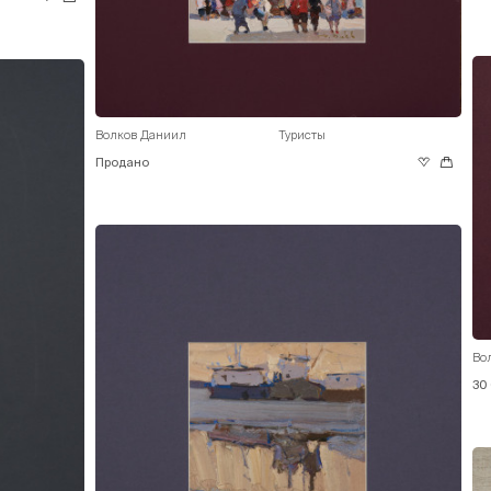
Волков Даниил
Туристы
Продано
Во
30