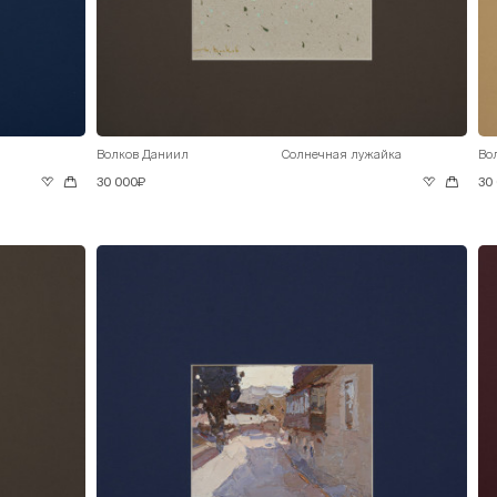
Волков Даниил
Солнечная лужайка
Во
30 000₽
30