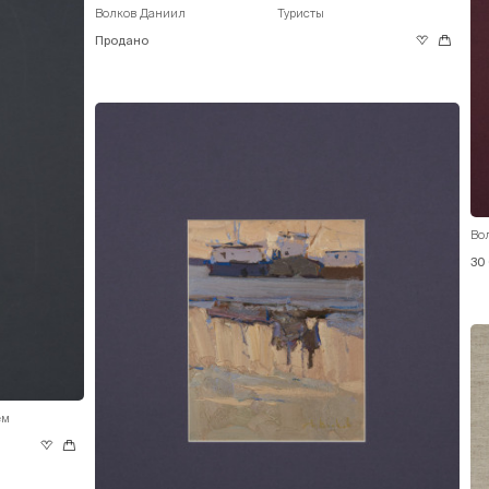
Волков Даниил
Туристы
Продано
Во
30
ем