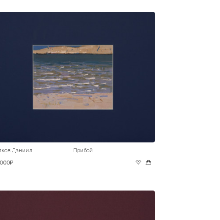
лков Даниил
Прибой
 000₽