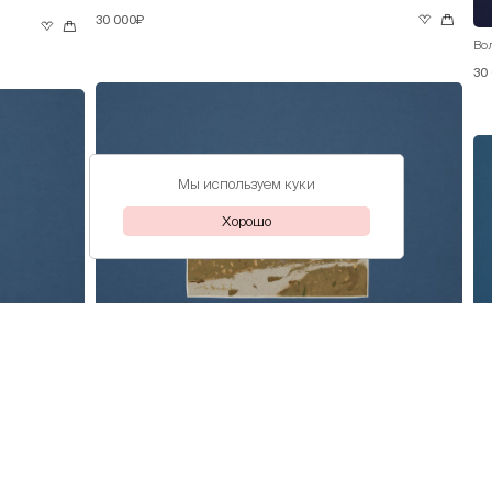
30 000₽
Во
30
Мы используем куки
Хорошо
Волков Даниил
Розовая сирень
30 000₽
Во
30