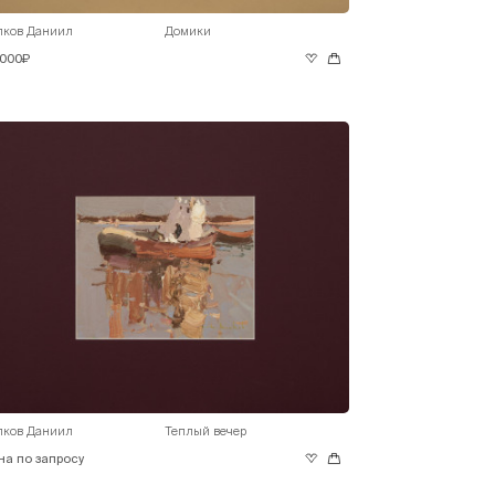
лков Даниил
Домики
 000₽
лков Даниил
Теплый вечер
на по запросу