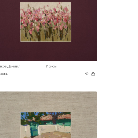
лков Даниил
Ирисы
 000₽