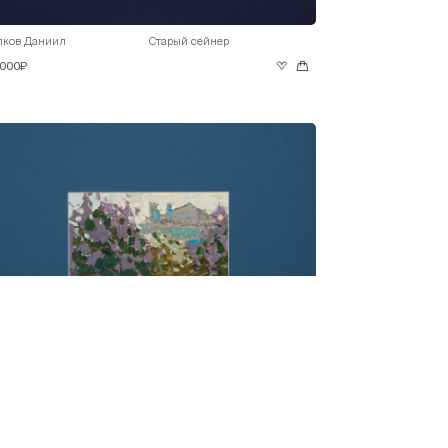
лков Даниил
Старый сейнер
 000₽
лков Даниил
Сирень цветет
 000₽