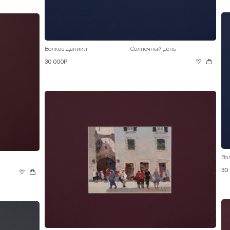
Волков Даниил
Солнечный день
30 000₽
Во
30