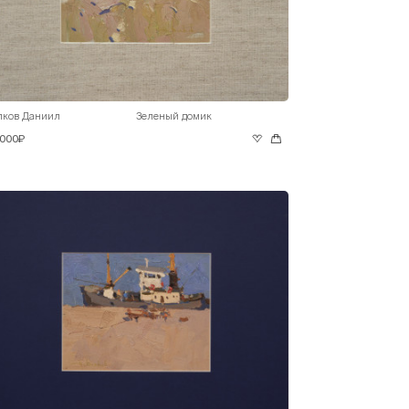
лков Даниил
Зеленый домик
 000₽