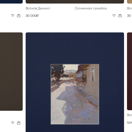
Волков Даниил
Солнечная лужайка
Во
30 000₽
30
Во
Це