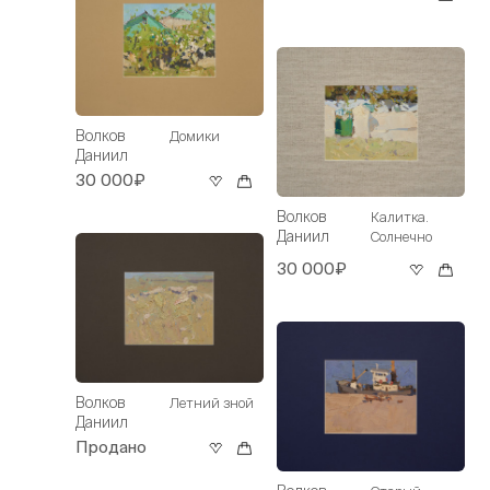
Волков
Домики
Даниил
30 000₽
Волков
Калитка.
Даниил
Солнечно
30 000₽
Волков
Летний зной
Даниил
Продано