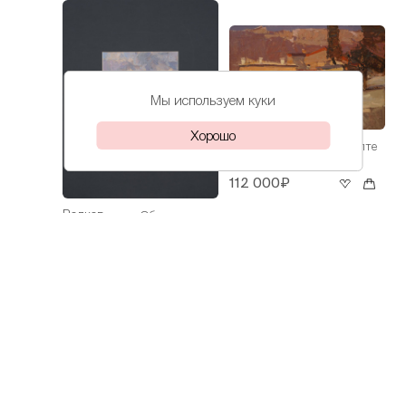
Мы используем куки
Хорошо
Волков
Весна в Ялте
Даниил
112 000₽
Волков
Облака над
Даниил
морем
30 000₽
Волков
На Азове
Даниил
60 000₽