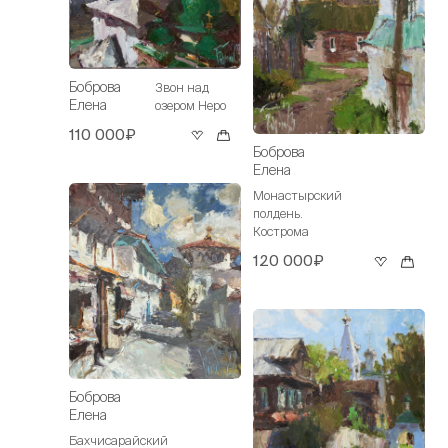
Боброва
Звон над
Елена
озером Неро
110 000₽
Боброва
Елена
Монастырский
полдень.
Кострома
120 000₽
Боброва
Елена
Бахчисарайский