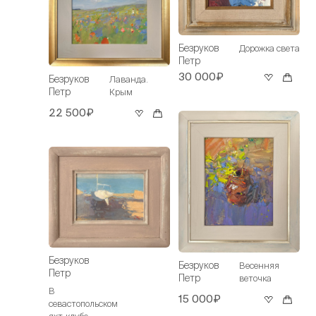
Безруков
Дорожка света
Петр
30 000₽
Безруков
Лаванда.
Петр
Крым
22 500₽
Безруков
Безруков
Весенняя
Петр
Петр
веточка
В
15 000₽
севастопольском
яхт-клубе