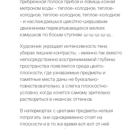
прибрежной полосе прибоя и ловишь кожей
метроном воды – теплое-холодное, теплое-
холодное, теплое-холодное, теплое-холодное
– и наслаждаешься щекотно-шершавым
движением перекатывающихся мелких
камушков по босым ступням: ш-ш-ш-ш-ш…
Художник укрощает интенсивность тени,
убирая лишние контрасты, – именно так вместо
непосредственно воспринимаемой глубины
пространства появляется среда цвето-
плоскости, где узнаваемые предметы и
памятные места даны не буквально-
повествовательно, а слегка плоскостно-
условно, когда хочется самому зрительно
раствориться в нюансах оттенков.
В натюрмортах с цветами предметы нельзя
потрогать: они одновременно стоят на
плоскости и в то же время вот-вот от неё