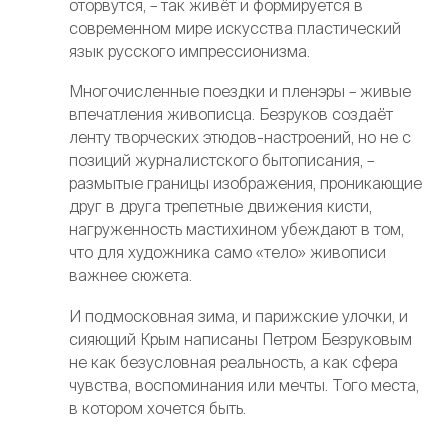
оторвутся, – так живёт и формируется в
современном мире искусства пластический
язык русского импрессионизма.
Многочисленные поездки и пленэры – живые
впечатления живописца. Безруков создаёт
ленту творческих этюдов-настроений, но не с
позиций журналистского бытописания, –
размытые границы изображения, проникающие
друг в друга трепетные движения кисти,
нагруженность мастихином убеждают в том,
что для художника само «тело» живописи
важнее сюжета.
И подмосковная зима, и парижские улочки, и
сияющий Крым написаны Петром Безруковым
не как безусловная реальность, а как сфера
чувства, воспоминания или мечты. Того места,
в котором хочется быть.