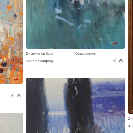
Дугаржапов Бато
Севастополь
Цена по запросу
Ду
40