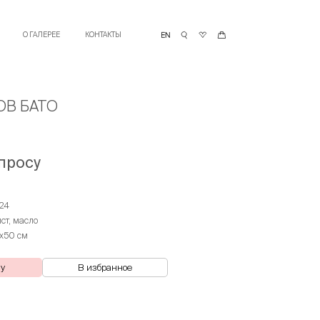
О ГАЛЕРЕЕ
КОНТАКТЫ
ОВ БАТО
просу
24
лст, масло
х50 см
ну
В избранное