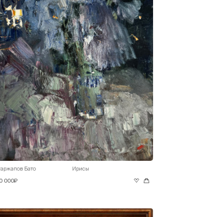
гаржапов Бато
Ирисы
0 000₽