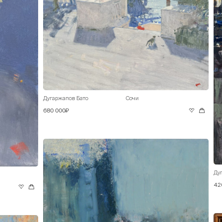
Дугаржапов Бато
Сочи
680 000₽
Ду
42