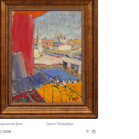
гаржапов Бато
Санкт-Петербург
0 000₽