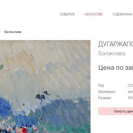
СОБЫТИЯ
ИСКУССТВО
ХУДОЖНИКИ
о
Балаклава
ДУГАРЖАП
Балаклава
Цена по за
Год:
20
Материал:
хо
Размер:
50
Узнать це