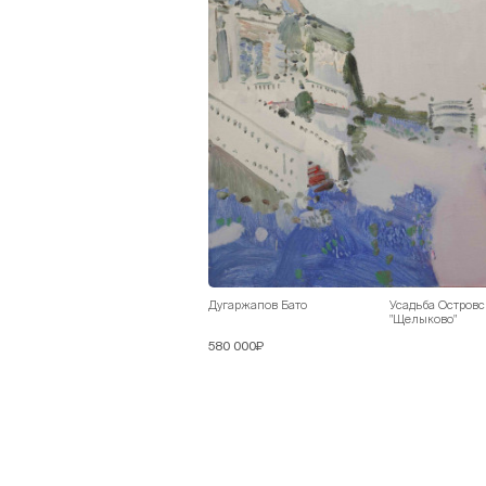
Дугаржапов Бато
Усадьба Островс
"Щелыково"
580 000₽