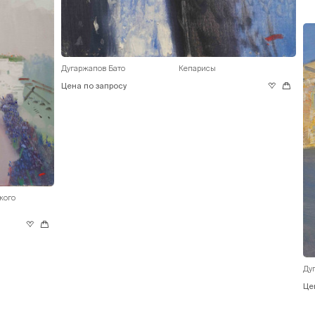
Дугаржапов Бато
Кепарисы
Цена по запросу
кого
Ду
Це