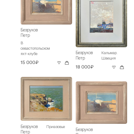
Безруков
Петр
В
севастопольском
Безруков
Кальмар.
яхт-клубе
Петр
Швеция
15 000₽
18 000₽
Безруков
Приазовье
Безруков
Петр