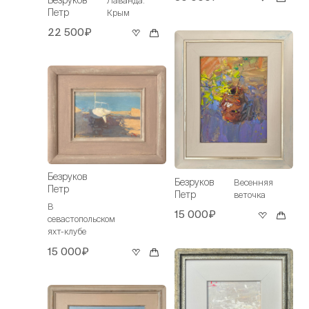
Петр
Крым
22 500₽
Безруков
Безруков
Весенняя
Петр
Петр
веточка
В
15 000₽
севастопольском
яхт-клубе
15 000₽