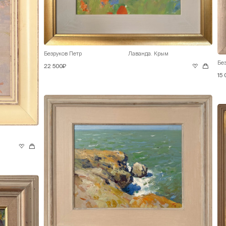
Безруков Петр
Лаванда. Крым
Без
22 500₽
15