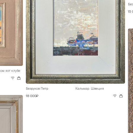
Без
15
ом яхт клубе
Безруков Петр
Кальмар. Швеция
18 000₽