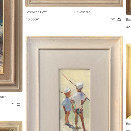
Безруков Петр
Приазовье
45 000₽
Без
45
рике
Без