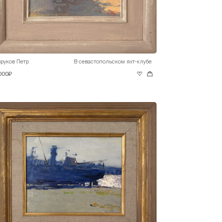
руков Петр
В севастопольском яхт-клубе
 000₽