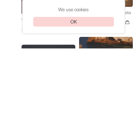
We use cookies
Volkov Daniil
Spring in Yalta
Volkov Daniil
Irises
112 000₽
OK
30 000₽
Volkov Daniil
On the Sea of
Azov
60 000₽
Volkov Daniil
Clouds over the
Sea
30 000₽