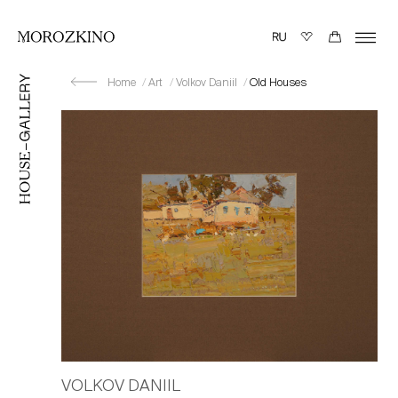
Home
Art
Volkov Daniil
Old Houses
VOLKOV DANIIL