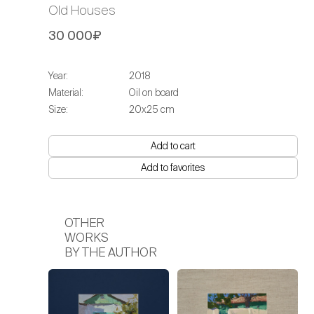
Old Houses
30 000₽
Year:
2018
Material:
Oil on board
Size:
20х25 cm
Add to cart
Add to favorites
OTHER
WORKS
BY THE AUTHOR