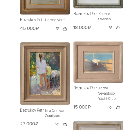
Bezrukov Petr
Kalmar,
Sweden
Bezrukov Petr
Harbor Motif
18 000₽
45 000₽
Bezrukov Petr
At the
Sevastopol
Yacht Club
15 000₽
Bezrukov Petr
In a Crimean
Courtyard
27 000₽